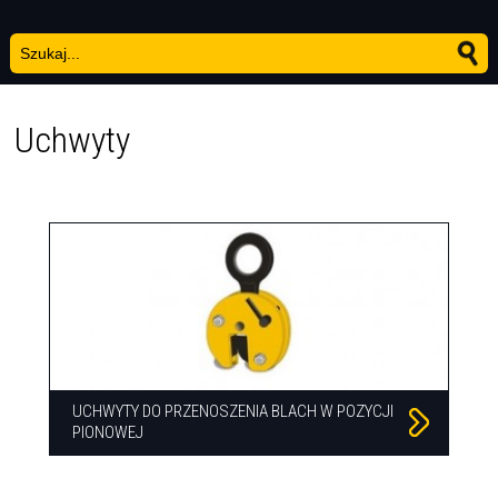
Uchwyty
UCHWYTY DO PRZENOSZENIA BLACH W POZYCJI
PIONOWEJ