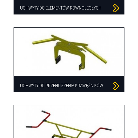
UCHWYTY DO ELEMENTÓW RÓWNOLEGŁYCH
UCHWYTY DO PRZENOSZENIA KRAWĘŻNIKÓW