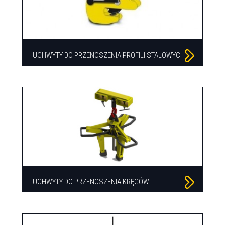
UCHWYTY DO PRZENOSZENIA PROFILI STALOWYCH
UCHWYTY DO PRZENOSZENIA KRĘGÓW