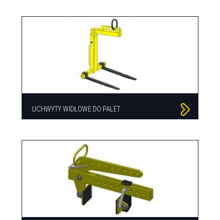
UCHWYTY WIDŁOWE DO PALET