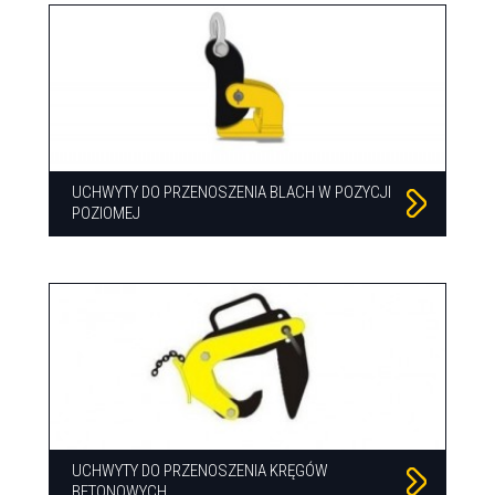
UCHWYTY DO PRZENOSZENIA BLACH W POZYCJI
POZIOMEJ
UCHWYTY DO PRZENOSZENIA KRĘGÓW
BETONOWYCH