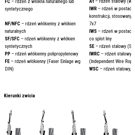
At
– rdzeń stalowy (wg
FC
– rdzeń z włókna naturalnego lub
IWR
– rdzeń w postaci l
syntetycznego
konstrukcji, stosowany 
NF/NFC
– rdzeń włókienny z włókien
7x7
naturalnych
IWS
– rdzeń w postaci s
SF/SFC
– rdzeń włókienny z włókien
co splot liny
syntetycznych
SE
– rdzeń stalowy (Sta
PP
– rdzeń włókienny polipropylenowy
IWRC
– rdzeń stalowy, n
FE
– rdzeń włókienny (Faser Einlage wg
(Independent Wire Rope
DIN)
WSC
– rdzeń stalowy, s
Kierunki zwicia