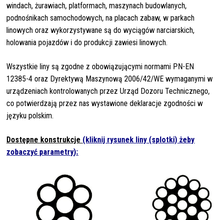
windach, żurawiach, platformach, maszynach budowlanych,
podnośnikach samochodowych, na placach zabaw, w parkach
linowych oraz wykorzystywane są do wyciągów narciarskich,
holowania pojazdów i do produkcji zawiesi linowych.
Wszystkie liny są zgodne z obowiązującymi normami PN-EN
12385-4 oraz Dyrektywą Maszynową 2006/42/WE wymaganymi w
urządzeniach kontrolowanych przez Urząd Dozoru Technicznego,
co potwierdzają przez nas wystawione deklaracje zgodności w
języku polskim.
Dos
tępne konstrukcje
(k
li
knij rysunek liny (splotki) żeby
zobaczyć parametry
):