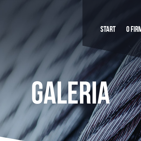
Start
O fir
Galeria